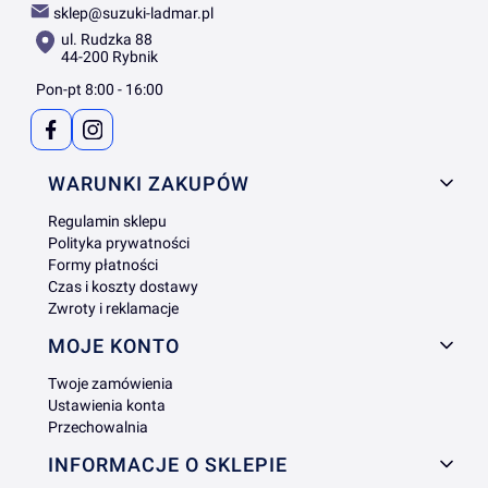
sklep@suzuki-ladmar.pl
ul. Rudzka 88
44-200 Rybnik
Pon-pt 8:00 - 16:00
Linki w stopce
WARUNKI ZAKUPÓW
Regulamin sklepu
Polityka prywatności
Formy płatności
Czas i koszty dostawy
Zwroty i reklamacje
MOJE KONTO
Twoje zamówienia
Ustawienia konta
Przechowalnia
INFORMACJE O SKLEPIE