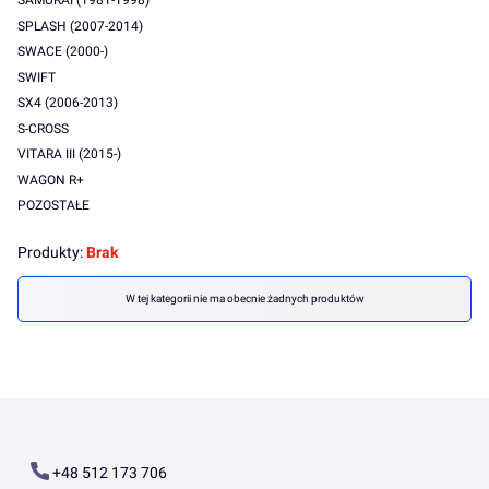
SAMURAI (1981-1998)
SPLASH (2007-2014)
SWACE (2000-)
SWIFT
SX4 (2006-2013)
S-CROSS
VITARA III (2015-)
WAGON R+
POZOSTAŁE
Koniec menu
Produkty:
Brak
Lista produktów
W tej kategorii nie ma obecnie żadnych produktów
+48 512 173 706