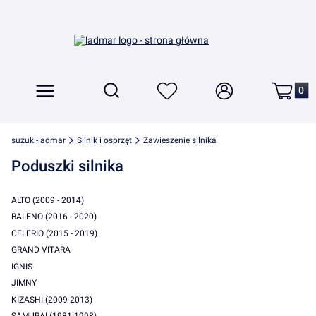
Produkt
Otwórz wyszukiwarkę
Szukaj
Menu
Ulubione
Zaloguj się
Koszyk
suzuki-ladmar
Silnik i osprzęt
Zawieszenie silnika
Poduszki silnika
ALTO (2009 - 2014)
BALENO (2016 - 2020)
CELERIO (2015 - 2019)
GRAND VITARA
IGNIS
JIMNY
KIZASHI (2009-2013)