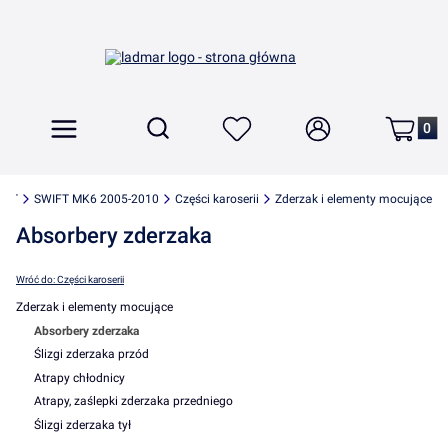
Produkt
Otwórz wyszukiwarkę
Szukaj
Menu
Ulubione
Zaloguj się
Koszyk
IFT
SWIFT MK6 2005-2010
Części karoserii
Zderzak i elementy mocujące
Absorbery zderzaka
Wróć do: Części karoserii
Zderzak i elementy mocujące
Absorbery zderzaka
Ślizgi zderzaka przód
Atrapy chłodnicy
Atrapy, zaślepki zderzaka przedniego
Ślizgi zderzaka tył
Koniec menu