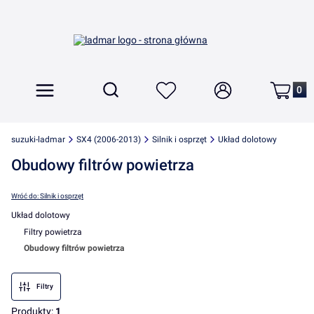
Produkt
Otwórz wyszukiwarkę
Szukaj
Menu
Ulubione
Zaloguj się
Koszyk
suzuki-ladmar
SX4 (2006-2013)
Silnik i osprzęt
Układ dolotowy
Obudowy filtrów powietrza
Wróć do: Silnik i osprzęt
Układ dolotowy
Filtry powietrza
Obudowy filtrów powietrza
Koniec menu
Filtry
Produkty:
1