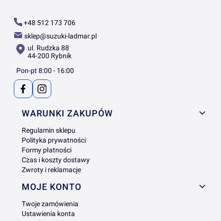
+48 512 173 706
sklep@suzuki-ladmar.pl
ul. Rudzka 88
44-200 Rybnik
Pon-pt 8:00 - 16:00
Linki w stopce
WARUNKI ZAKUPÓW
Regulamin sklepu
Polityka prywatności
Formy płatności
Czas i koszty dostawy
Zwroty i reklamacje
MOJE KONTO
Twoje zamówienia
Ustawienia konta