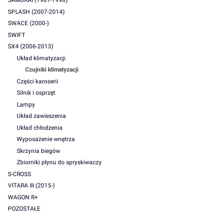
SAMURAI (1981-1998)
SPLASH (2007-2014)
SWACE (2000-)
SWIFT
SX4 (2006-2013)
Układ klimatyzacji
Czujniki klimatyzacji
Części karoserii
Silnik i osprzęt
Lampy
Układ zawieszenia
Układ chłodzenia
Wyposażenie wnętrza
Skrzynia biegów
Zbiorniki płynu do spryskiwaczy
S-CROSS
VITARA III (2015-)
WAGON R+
POZOSTAŁE
Koniec menu