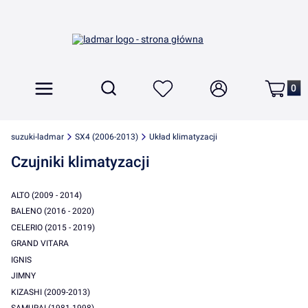
Produkt
Otwórz wyszukiwarkę
Szukaj
Menu
Ulubione
Zaloguj się
Koszyk
suzuki-ladmar
SX4 (2006-2013)
Układ klimatyzacji
Czujniki klimatyzacji
ALTO (2009 - 2014)
BALENO (2016 - 2020)
CELERIO (2015 - 2019)
GRAND VITARA
IGNIS
JIMNY
KIZASHI (2009-2013)