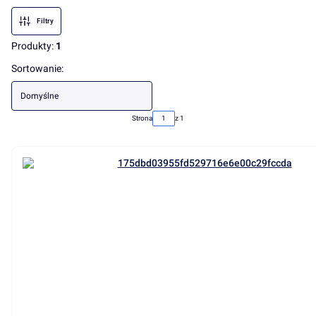
Filtry
Produkty:
1
Lista produktów
Sortowanie:
Domyślne
Strona
z 1