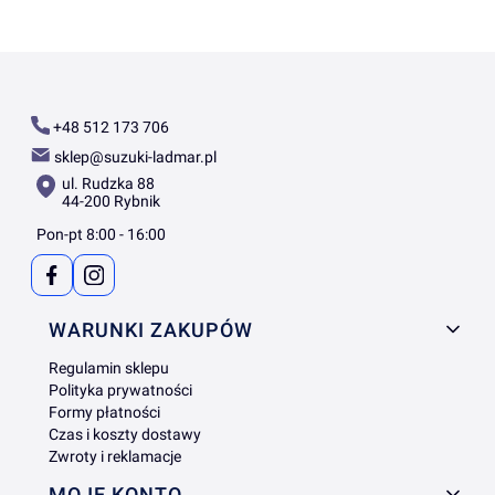
+48 512 173 706
sklep@suzuki-ladmar.pl
ul. Rudzka 88
44-200 Rybnik
Pon-pt 8:00 - 16:00
Linki w stopce
WARUNKI ZAKUPÓW
Regulamin sklepu
Polityka prywatności
Formy płatności
Czas i koszty dostawy
Zwroty i reklamacje
MOJE KONTO