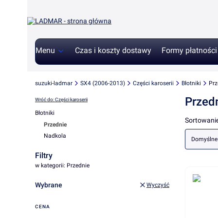
Menu
Czas i koszty dostawy
Formy płatności
suzuki-ladmar
SX4 (2006-2013)
Części karoserii
Błotniki
Prz
Przed
Wróć do: Części karoserii
Błotniki
Lista 
Sortowanie
Przednie
Nadkola
Domyślne
Koniec menu
Filtry
w kategorii: Przednie
Wybrane
Wyczyść
CENA