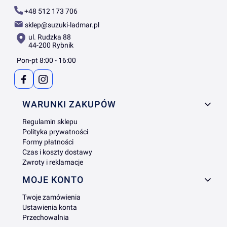
+48 512 173 706
sklep@suzuki-ladmar.pl
ul. Rudzka 88
44-200 Rybnik
Pon-pt 8:00 - 16:00
Linki w stopce
WARUNKI ZAKUPÓW
Regulamin sklepu
Polityka prywatności
Formy płatności
Czas i koszty dostawy
Zwroty i reklamacje
MOJE KONTO
Twoje zamówienia
Ustawienia konta
Przechowalnia