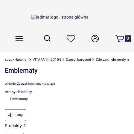
Produkt
Otwórz wyszukiwarkę
Szukaj
Menu
Ulubione
Zaloguj się
Koszyk
suzuki-ladmar
VITARA III (2015-)
Części karoserii
Zderzak i elementy moc
Emblematy
Wróć do: Zderzak i elementy mocujące
Atrapy chłodnicy
Emblematy
Koniec menu
Filtry
Produkty:
1