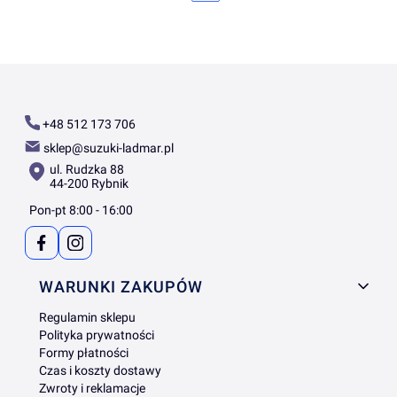
+48 512 173 706
sklep@suzuki-ladmar.pl
ul. Rudzka 88
44-200 Rybnik
Pon-pt 8:00 - 16:00
Linki w stopce
WARUNKI ZAKUPÓW
Regulamin sklepu
Polityka prywatności
Formy płatności
Czas i koszty dostawy
Zwroty i reklamacje