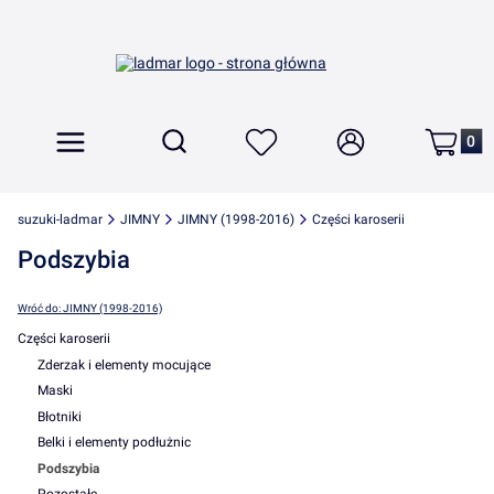
Produkt
Otwórz wyszukiwarkę
Szukaj
Menu
Ulubione
Zaloguj się
Koszyk
suzuki-ladmar
JIMNY
JIMNY (1998-2016)
Części karoserii
Podszybia
Wróć do: JIMNY (1998-2016)
Części karoserii
Zderzak i elementy mocujące
Maski
Błotniki
Belki i elementy podłużnic
Podszybia