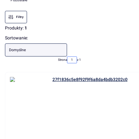
Pozostałe
Koniec menu
Filtry
Produkty:
1
Lista produktów
Sortowanie:
Domyślne
Strona
z 1