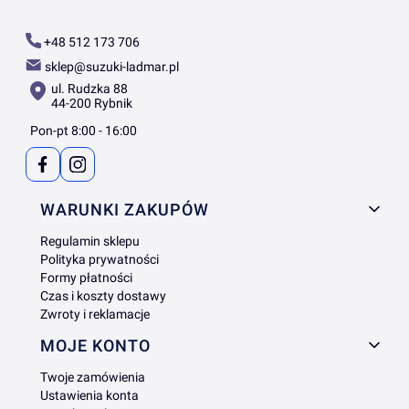
+48 512 173 706
sklep@suzuki-ladmar.pl
ul. Rudzka 88
44-200 Rybnik
Pon-pt 8:00 - 16:00
Linki w stopce
WARUNKI ZAKUPÓW
Regulamin sklepu
Polityka prywatności
Formy płatności
Czas i koszty dostawy
Zwroty i reklamacje
MOJE KONTO
Twoje zamówienia
Ustawienia konta