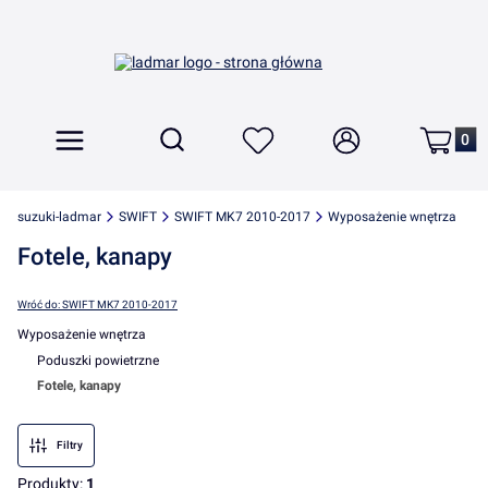
Produkt
Otwórz wyszukiwarkę
Szukaj
Menu
Ulubione
Zaloguj się
Koszyk
suzuki-ladmar
SWIFT
SWIFT MK7 2010-2017
Wyposażenie wnętrza
Fotele, kanapy
Wróć do: SWIFT MK7 2010-2017
Wyposażenie wnętrza
Poduszki powietrzne
Fotele, kanapy
Koniec menu
Filtry
Produkty:
1