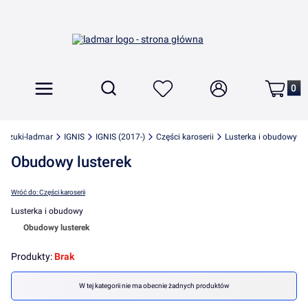
Produkt
Otwórz wyszukiwarkę
Szukaj
Menu
Ulubione
Zaloguj się
Koszyk
suzuki-ladmar
IGNIS
IGNIS (2017-)
Części karoserii
Lusterka i obudowy
Obudowy lusterek
Wróć do: Części karoserii
Lusterka i obudowy
Obudowy lusterek
Koniec menu
Produkty:
Brak
Lista produktów
W tej kategorii nie ma obecnie żadnych produktów