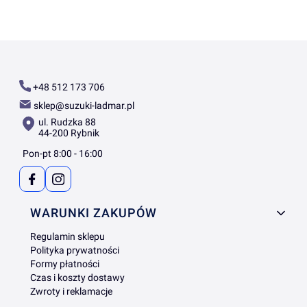
+48 512 173 706
sklep@suzuki-ladmar.pl
ul. Rudzka 88
44-200 Rybnik
Pon-pt 8:00 - 16:00
Linki w stopce
WARUNKI ZAKUPÓW
Regulamin sklepu
Polityka prywatności
Formy płatności
Czas i koszty dostawy
Zwroty i reklamacje