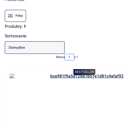
Koniec menu
Filtry
Produkty:
1
Lista produktów
Sortowanie:
Domyślne
Strona
z 1
BESTSELLER