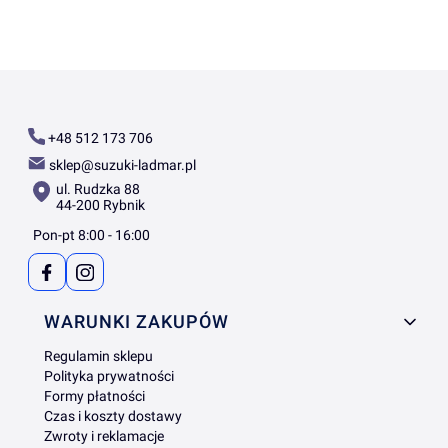
+48 512 173 706
sklep@suzuki-ladmar.pl
ul. Rudzka 88
44-200 Rybnik
Pon-pt 8:00 - 16:00
Linki w stopce
WARUNKI ZAKUPÓW
Regulamin sklepu
Polityka prywatności
Formy płatności
Czas i koszty dostawy
Zwroty i reklamacje