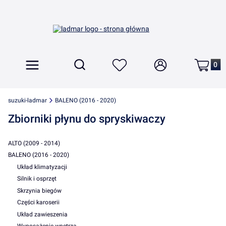
Produkt
Otwórz wyszukiwarkę
Szukaj
Menu
Ulubione
Zaloguj się
Koszyk
suzuki-ladmar
BALENO (2016 - 2020)
Zbiorniki płynu do spryskiwaczy
ALTO (2009 - 2014)
BALENO (2016 - 2020)
Układ klimatyzacji
Silnik i osprzęt
Skrzynia biegów
Części karoserii
Układ zawieszenia