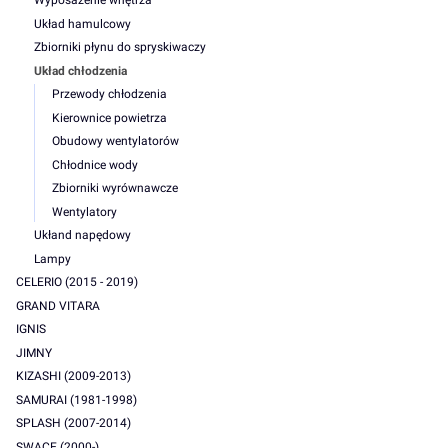
Wyposażenie wnętrza
Układ hamulcowy
Zbiorniki płynu do spryskiwaczy
Układ chłodzenia
Przewody chłodzenia
Kierownice powietrza
Obudowy wentylatorów
Chłodnice wody
Zbiorniki wyrównawcze
Wentylatory
Ukłand napędowy
Lampy
CELERIO (2015 - 2019)
GRAND VITARA
IGNIS
JIMNY
KIZASHI (2009-2013)
SAMURAI (1981-1998)
SPLASH (2007-2014)
SWACE (2000-)