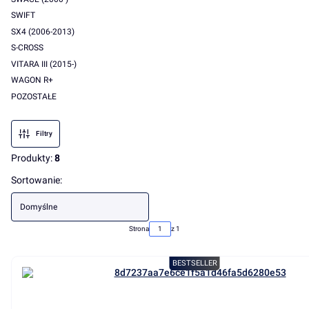
SWIFT
SX4 (2006-2013)
S-CROSS
VITARA III (2015-)
WAGON R+
POZOSTAŁE
Koniec menu
Filtry
Produkty:
8
Lista produktów
Sortowanie:
Domyślne
Strona
z 1
BESTSELLER