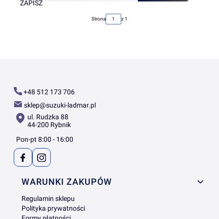
ZAPISZ
Strona
z 1
+48 512 173 706
sklep@suzuki-ladmar.pl
ul. Rudzka 88
44-200 Rybnik
Pon-pt 8:00 - 16:00
Linki w stopce
WARUNKI ZAKUPÓW
Regulamin sklepu
Polityka prywatności
Formy płatności