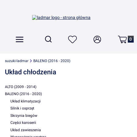
Produkt
Otwórz wyszukiwarkę
Szukaj
Menu
Ulubione
Zaloguj się
Koszyk
suzuki-ladmar
BALENO (2016 - 2020)
Układ chłodzenia
ALTO (2009 - 2014)
BALENO (2016 - 2020)
Układ klimatyzacji
Silnik i osprzęt
Skrzynia biegów
Części karoserii
Układ zawieszenia