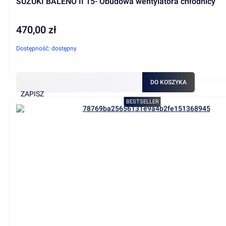
SUZUKI BALENO II 15- Obudowa wentylatora chłodnicy
470,00 zł
Cena
Dostępność:
dostępny
DO KOSZYKA
ZAPISZ
BESTSELLER