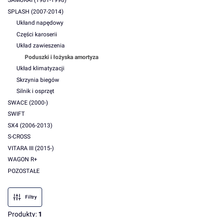
SAMURAI (1981-1998)
SPLASH (2007-2014)
Ukłand napędowy
Części karoserii
Układ zawieszenia
Poduszki i łożyska amortyza
Układ klimatyzacji
Skrzynia biegów
Silnik i osprzęt
SWACE (2000-)
SWIFT
SX4 (2006-2013)
S-CROSS
VITARA III (2015-)
WAGON R+
POZOSTAŁE
Koniec menu
Filtry
Produkty:
1