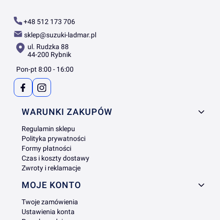
+48 512 173 706
sklep@suzuki-ladmar.pl
ul. Rudzka 88
44-200 Rybnik
Pon-pt 8:00 - 16:00
Linki w stopce
WARUNKI ZAKUPÓW
Regulamin sklepu
Polityka prywatności
Formy płatności
Czas i koszty dostawy
Zwroty i reklamacje
MOJE KONTO
Twoje zamówienia
Ustawienia konta