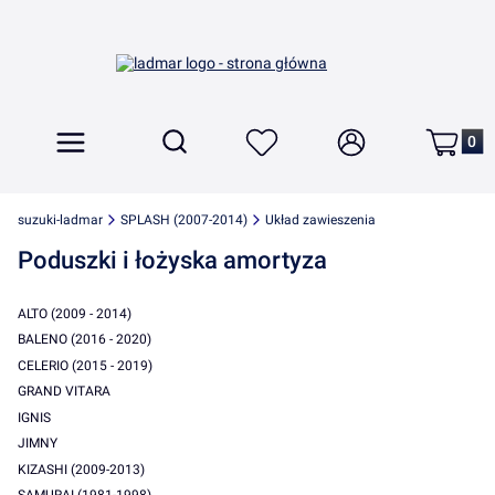
Produkt
Otwórz wyszukiwarkę
Szukaj
Menu
Ulubione
Zaloguj się
Koszyk
suzuki-ladmar
SPLASH (2007-2014)
Układ zawieszenia
Poduszki i łożyska amortyza
ALTO (2009 - 2014)
BALENO (2016 - 2020)
CELERIO (2015 - 2019)
GRAND VITARA
IGNIS
JIMNY
KIZASHI (2009-2013)