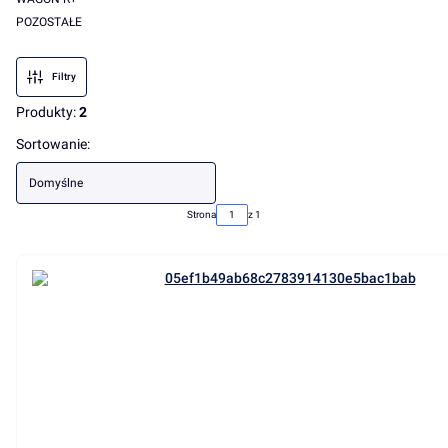
POZOSTAŁE
Koniec menu
Filtry
Produkty:
2
Lista produktów
Sortowanie:
Domyślne
Strona
z 1