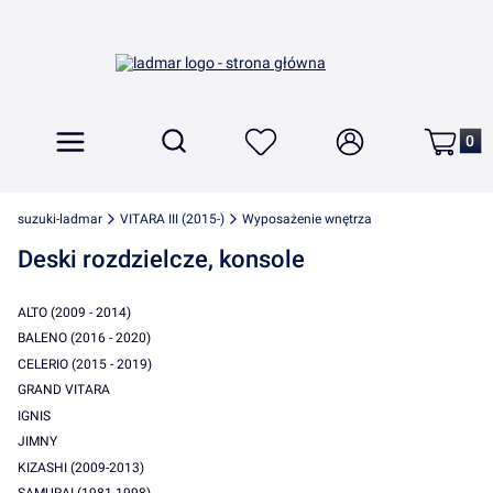
Produkt
Otwórz wyszukiwarkę
Szukaj
Menu
Ulubione
Zaloguj się
Koszyk
suzuki-ladmar
VITARA III (2015-)
Wyposażenie wnętrza
Deski rozdzielcze, konsole
ALTO (2009 - 2014)
BALENO (2016 - 2020)
CELERIO (2015 - 2019)
GRAND VITARA
IGNIS
JIMNY
KIZASHI (2009-2013)