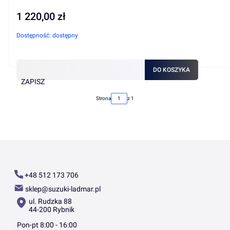
1 220,00 zł
Cena
Dostępność:
dostępny
DO KOSZYKA
ZAPISZ
Strona
z 1
+48 512 173 706
sklep@suzuki-ladmar.pl
ul. Rudzka 88
44-200 Rybnik
Pon-pt 8:00 - 16:00