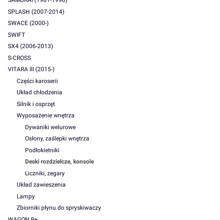
SAMURAI (1981-1998)
SPLASH (2007-2014)
SWACE (2000-)
SWIFT
SX4 (2006-2013)
S-CROSS
VITARA III (2015-)
Części karoserii
Układ chłodzenia
Silnik i osprzęt
Wyposażenie wnętrza
Dywaniki welurowe
Osłony, zaślepki wnętrza
Podłokietniki
Deski rozdzielcze, konsole
Liczniki, zegary
Układ zawieszenia
Lampy
Zbiorniki płynu do spryskiwaczy
WAGON R+