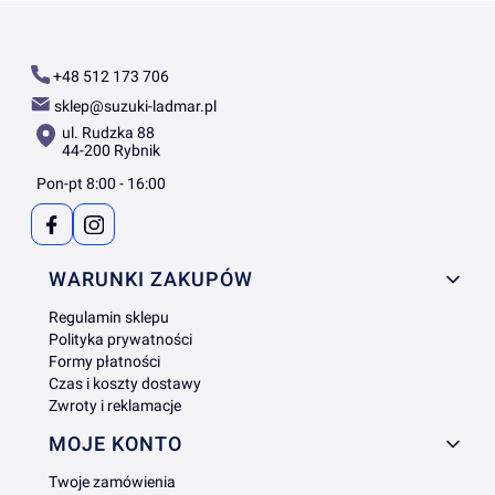
+48 512 173 706
sklep@suzuki-ladmar.pl
ul. Rudzka 88
44-200 Rybnik
Pon-pt 8:00 - 16:00
Linki w stopce
WARUNKI ZAKUPÓW
Regulamin sklepu
Polityka prywatności
Formy płatności
Czas i koszty dostawy
Zwroty i reklamacje
MOJE KONTO
Twoje zamówienia