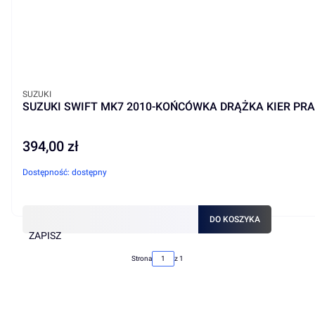
PRODUCENT
SUZUKI
SUZUKI SWIFT MK7 2010-KOŃCÓWKA DRĄŻKA KIER PR
394,00 zł
Cena
Dostępność:
dostępny
DO KOSZYKA
ZAPISZ
Strona
z 1