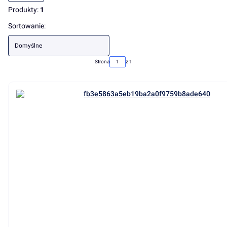
Produkty:
1
Lista produktów
Sortowanie:
Domyślne
Strona
z 1