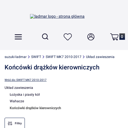
Produkt
Otwórz wyszukiwarkę
Szukaj
Menu
Ulubione
Zaloguj się
Koszyk
suzuki-ladmar
SWIFT
SWIFT MK7 2010-2017
Układ zawieszenia
Końcówki drążków kierowniczych
Wróć do: SWIFT MK7 2010-2017
Układ zawieszenia
Łożyska i piasty kół
Wahacze
Końcówki drążków kierowniczych
Koniec menu
Filtry