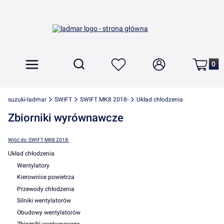
Produkt
Otwórz wyszukiwarkę
Szukaj
Menu
Ulubione
Zaloguj się
Koszyk
suzuki-ladmar
SWIFT
SWIFT MK8 2018-
Układ chłodzenia
Zbiorniki wyrównawcze
Wróć do: SWIFT MK8 2018-
Układ chłodzenia
Wentylatory
Kierownice powietrza
Przewody chłodzenia
Silniki wentylatorów
Obudowy wentylatorów