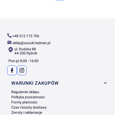
+48 512 173 706
sklep@suzuki-ladmar.pl
ul. Rudzka 88
44-200 Rybnik
Pon-pt 8:00 - 16:00
Linki w stopce
WARUNKI ZAKUPÓW
Regulamin sklepu
Polityka prywatności
Formy płatności
Czas i koszty dostawy
Zwroty i reklamacje