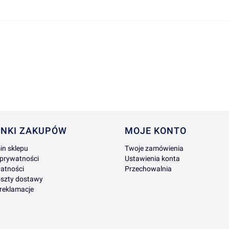
DO KOSZYKA
 w stopce
NKI ZAKUPÓW
MOJE KONTO
in sklepu
Twoje zamówienia
 prywatności
Ustawienia konta
atności
Przechowalnia
oszty dostawy
 reklamacje