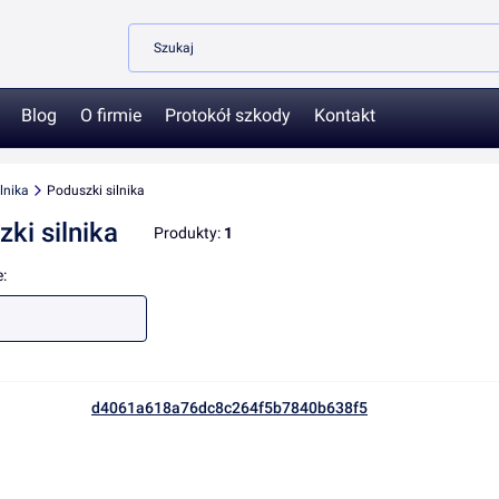
Blog
O firmie
Protokół szkody
Kontakt
lnika
Poduszki silnika
ki silnika
Produkty:
1
produktów
: