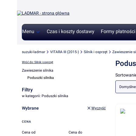
Menu
Czas i koszty dostawy
Formy płatności
suzuki-ladmar
VITARA III (2015-)
Silnik i osprzęt
Zawieszenie si
Podusz
Wróć do: Silnik i osprzęt
Zawieszenie silnika
Lista 
Sortowanie
Poduszki silnika
Koniec menu
Domyślne
Filtry
w kategorii: Poduszki silnika
Wybrane
Wyczyść
CENA
Cena od
Cena do