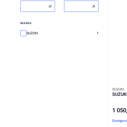
zł
zł
MARKA
Marka
SUZUKI
1
PRODUC
SUZUKI
SUZUKI
1 050
Cena
Dostępno