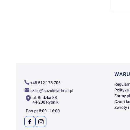
Linki
WARU
+48 512 173 706
Regulam
Polityka
sklep@suzuki-ladmar.pl
Formy pł
ul. Rudzka 88
Czas i k
44-200 Rybnik
Zwroty i
Pon-pt 8:00 - 16:00