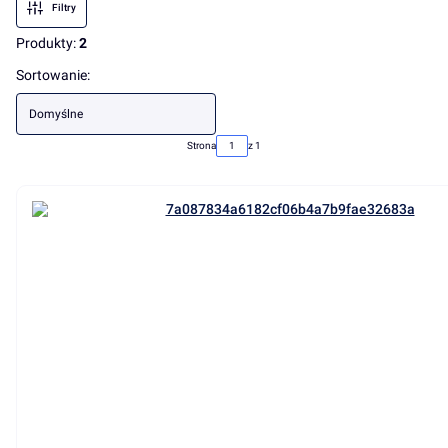
Filtry
Produkty:
2
Lista produktów
Sortowanie:
Domyślne
Strona
z 1