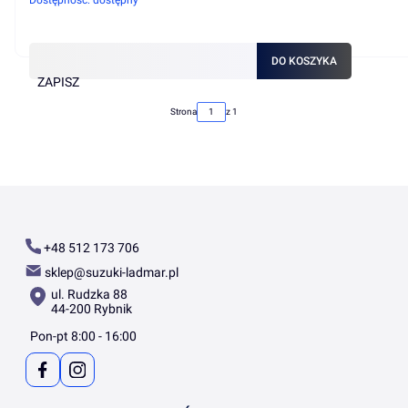
DO KOSZYKA
ZAPISZ
Strona
z 1
+48 512 173 706
sklep@suzuki-ladmar.pl
ul. Rudzka 88
44-200 Rybnik
Pon-pt 8:00 - 16:00