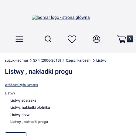
Produkt
Otwórz wyszukiwarkę
Szukaj
Menu
Ulubione
Zaloguj się
Koszyk
suzuki-ladmar
SX4 (2006-2013)
Części karoserii
Listwy
Listwy , nakładki progu
Wróć do: Części karoserii
Listwy
Listwy zderzaka
Listwy, nakładki błotnika
Listwy drzwi
Listwy , nakładki progu
Koniec menu