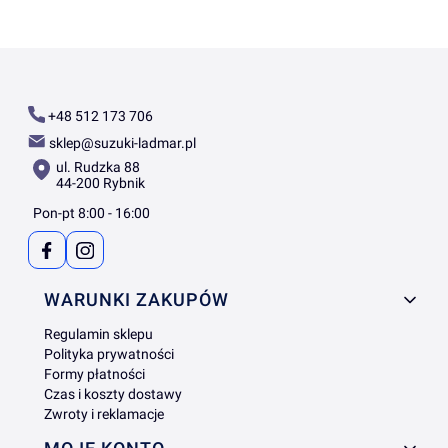
+48 512 173 706
sklep@suzuki-ladmar.pl
ul. Rudzka 88
44-200 Rybnik
Pon-pt 8:00 - 16:00
Linki w stopce
WARUNKI ZAKUPÓW
Regulamin sklepu
Polityka prywatności
Formy płatności
Czas i koszty dostawy
Zwroty i reklamacje