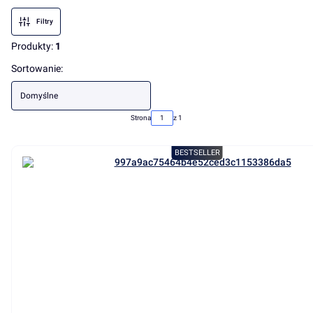
Filtry
Produkty:
1
Lista produktów
Sortowanie:
Domyślne
Strona
z 1
BESTSELLER