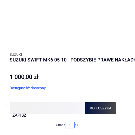
PRODUCENT
SUZUKI
SUZUKI SWIFT MK6 05-10 - PODSZYBIE PRAWE NAKŁAD
1 000,00 zł
Cena
Dostępność:
dostępny
DO KOSZYKA
ZAPISZ
Strona
z 1