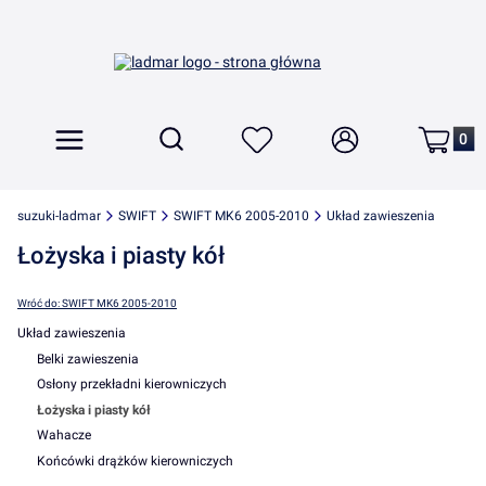
Produkt
Otwórz wyszukiwarkę
Szukaj
Menu
Ulubione
Zaloguj się
Koszyk
suzuki-ladmar
SWIFT
SWIFT MK6 2005-2010
Układ zawieszenia
Łożyska i piasty kół
Wróć do: SWIFT MK6 2005-2010
Układ zawieszenia
Belki zawieszenia
Osłony przekładni kierowniczych
Łożyska i piasty kół
Wahacze
Końcówki drążków kierowniczych
Koniec menu