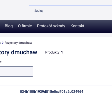
Blog
O firmie
Protokół szkody
Kontakt
a
Rezystory dmuchaw
tory dmuchaw
Produkty:
1
produktów
: