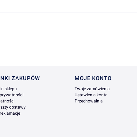
DO KOSZYKA
 w stopce
NKI ZAKUPÓW
MOJE KONTO
in sklepu
Twoje zamówienia
 prywatności
Ustawienia konta
atności
Przechowalnia
oszty dostawy
 reklamacje