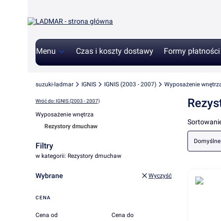
Menu
Czas i koszty dostawy
Formy płatności
suzuki-ladmar
IGNIS
IGNIS (2003 - 2007)
Wyposażenie wnętrz
Rezys
Wróć do: IGNIS (2003 - 2007)
Wyposażenie wnętrza
Lista 
Sortowanie
Rezystory dmuchaw
Koniec menu
Domyślne
Filtry
w kategorii: Rezystory dmuchaw
Wybrane
Wyczyść
CENA
Cena od
Cena do