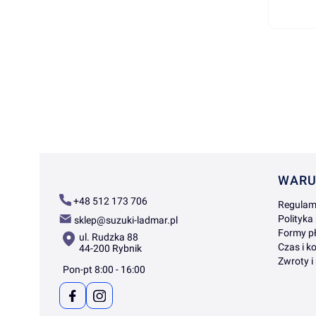
Linki
WARU
+48 512 173 706
Regulam
Polityka
sklep@suzuki-ladmar.pl
Formy pł
ul. Rudzka 88
Czas i k
44-200 Rybnik
Zwroty i
Pon-pt 8:00 - 16:00