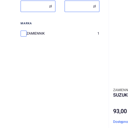
zł
zł
MARKA
Marka
ZAMIENNIK
1
PRODUC
ZAMIENN
SUZUK
93,00 
Cena
Dostępno