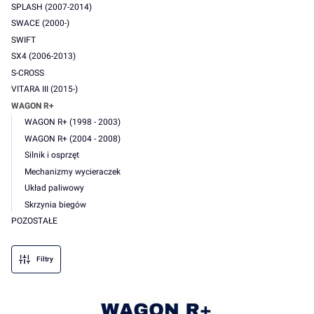
SPLASH (2007-2014)
SWACE (2000-)
SWIFT
SX4 (2006-2013)
S-CROSS
VITARA III (2015-)
WAGON R+
WAGON R+ (1998 - 2003)
WAGON R+ (2004 - 2008)
Silnik i osprzęt
Mechanizmy wycieraczek
Układ paliwowy
Skrzynia biegów
POZOSTAŁE
Koniec menu
Filtry