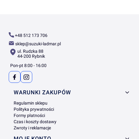
+48 512 173 706
sklep@suzuki-ladmar.pl
ul. Rudzka 88
44-200 Rybnik
Pon-pt 8:00 - 16:00
Linki w stopce
WARUNKI ZAKUPÓW
Regulamin sklepu
Polityka prywatności
Formy płatności
Czas i koszty dostawy
Zwroty i reklamacje
MOJE KONTO