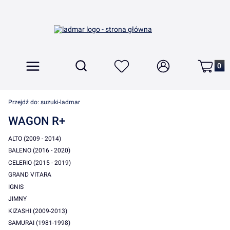
Produkt
Otwórz wyszukiwarkę
Szukaj
Menu
Ulubione
Zaloguj się
Koszyk
Przejdź do:
suzuki-ladmar
WAGON R+
ALTO (2009 - 2014)
BALENO (2016 - 2020)
CELERIO (2015 - 2019)
GRAND VITARA
IGNIS
JIMNY
KIZASHI (2009-2013)
SAMURAI (1981-1998)