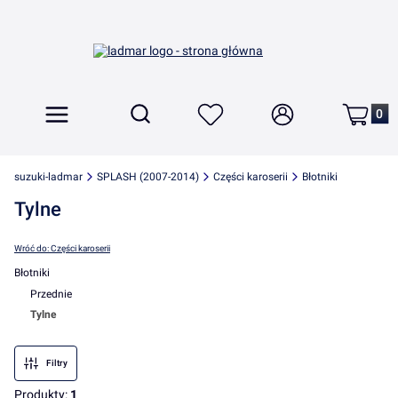
Produkt
Otwórz wyszukiwarkę
Szukaj
Menu
Ulubione
Zaloguj się
Koszyk
suzuki-ladmar
SPLASH (2007-2014)
Części karoserii
Błotniki
Tylne
Wróć do: Części karoserii
Błotniki
Przednie
Tylne
Koniec menu
Filtry
Produkty:
1