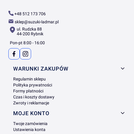
+48 512 173 706
sklep@suzuki-ladmar.pl
ul. Rudzka 88
44-200 Rybnik
Pon-pt 8:00 - 16:00
Linki w stopce
WARUNKI ZAKUPÓW
Regulamin sklepu
Polityka prywatności
Formy płatności
Czas i koszty dostawy
Zwroty i reklamacje
MOJE KONTO
Twoje zamówienia
Ustawienia konta