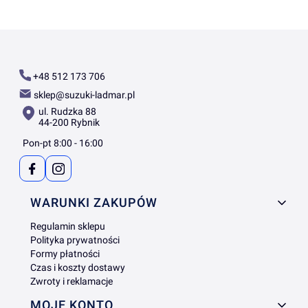
+48 512 173 706
sklep@suzuki-ladmar.pl
ul. Rudzka 88
44-200 Rybnik
Pon-pt 8:00 - 16:00
Linki w stopce
WARUNKI ZAKUPÓW
Regulamin sklepu
Polityka prywatności
Formy płatności
Czas i koszty dostawy
Zwroty i reklamacje
MOJE KONTO