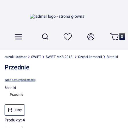
Produkt
Otwórz wyszukiwarkę
Szukaj
Menu
Ulubione
Zaloguj się
Koszyk
suzuki-ladmar
SWIFT
SWIFT MK8 2018-
Części karoserii
Błotniki
Przednie
Wróć do: Części karoserii
Błotniki
Przednie
Koniec menu
Filtry
Produkty:
4