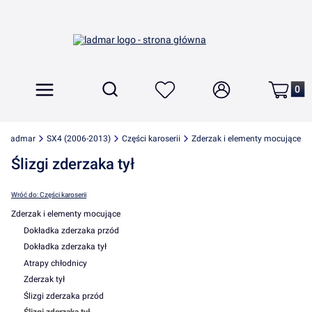
Produkt
Otwórz wyszukiwarkę
Szukaj
Menu
Ulubione
Zaloguj się
Koszyk
ki-ladmar
SX4 (2006-2013)
Części karoserii
Zderzak i elementy mocujące
Ślizgi zderzaka tył
Wróć do: Części karoserii
Zderzak i elementy mocujące
Dokładka zderzaka przód
Dokładka zderzaka tył
Atrapy chłodnicy
Zderzak tył
Ślizgi zderzaka przód