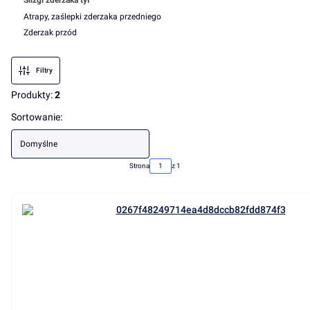
Ślizgi zderzaka tył
Atrapy, zaślepki zderzaka przedniego
Zderzak przód
Koniec menu
Filtry
Produkty:
2
Lista produktów
Sortowanie:
Domyślne
Strona
z 1