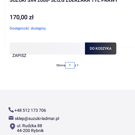
SUZUKI SX4 2006- ŚLIZG ZDERZAKA TYŁ PRAWY
170,00 zł
Cena
Dostępność:
dostępny
DO KOSZYKA
ZAPISZ
Strona
z 1
+48 512 173 706
sklep@suzuki-ladmar.pl
ul. Rudzka 88
44-200 Rybnik