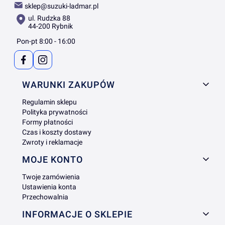
sklep@suzuki-ladmar.pl
ul. Rudzka 88
44-200 Rybnik
Pon-pt 8:00 - 16:00
Linki w stopce
WARUNKI ZAKUPÓW
Regulamin sklepu
Polityka prywatności
Formy płatności
Czas i koszty dostawy
Zwroty i reklamacje
MOJE KONTO
Twoje zamówienia
Ustawienia konta
Przechowalnia
INFORMACJE O SKLEPIE