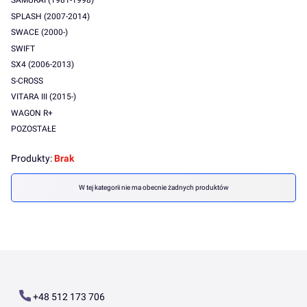
SAMURAI (1981-1998)
SPLASH (2007-2014)
SWACE (2000-)
SWIFT
SX4 (2006-2013)
S-CROSS
VITARA III (2015-)
WAGON R+
POZOSTAŁE
Koniec menu
Produkty:
Brak
Lista produktów
W tej kategorii nie ma obecnie żadnych produktów
+48 512 173 706