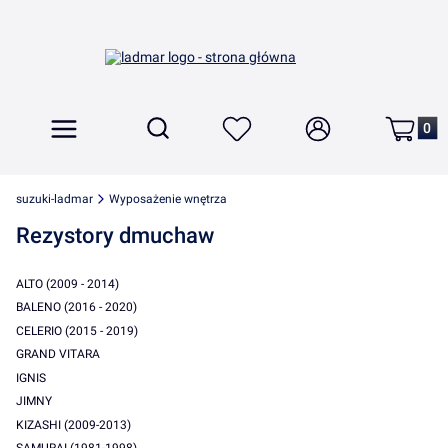
Produkt
Otwórz wyszukiwarkę
Szukaj
Menu
Ulubione
Zaloguj się
Koszyk
suzuki-ladmar
Wyposażenie wnętrza
Rezystory dmuchaw
ALTO (2009 - 2014)
BALENO (2016 - 2020)
CELERIO (2015 - 2019)
GRAND VITARA
IGNIS
JIMNY
KIZASHI (2009-2013)