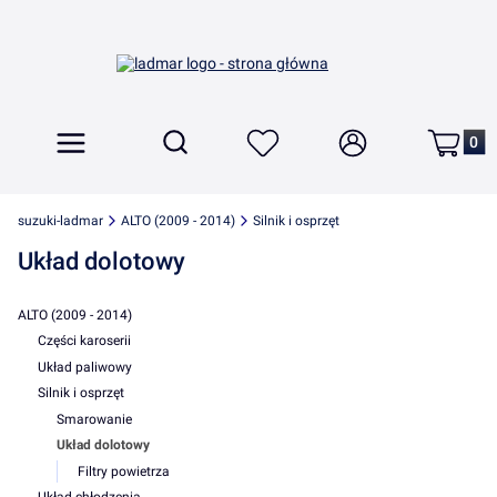
Produkt
Otwórz wyszukiwarkę
Szukaj
Menu
Ulubione
Zaloguj się
Koszyk
suzuki-ladmar
ALTO (2009 - 2014)
Silnik i osprzęt
Układ dolotowy
ALTO (2009 - 2014)
Części karoserii
Układ paliwowy
Silnik i osprzęt
Smarowanie
Układ dolotowy
Filtry powietrza