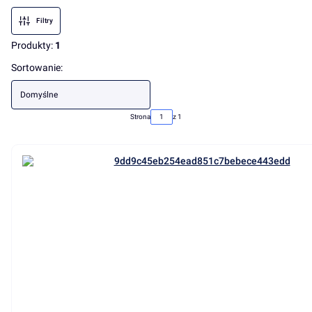
Filtry
Produkty:
1
Lista produktów
Sortowanie:
Domyślne
Strona
z 1