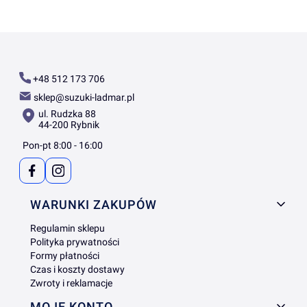
+48 512 173 706
sklep@suzuki-ladmar.pl
ul. Rudzka 88
44-200 Rybnik
Pon-pt 8:00 - 16:00
Linki w stopce
WARUNKI ZAKUPÓW
Regulamin sklepu
Polityka prywatności
Formy płatności
Czas i koszty dostawy
Zwroty i reklamacje
MOJE KONTO